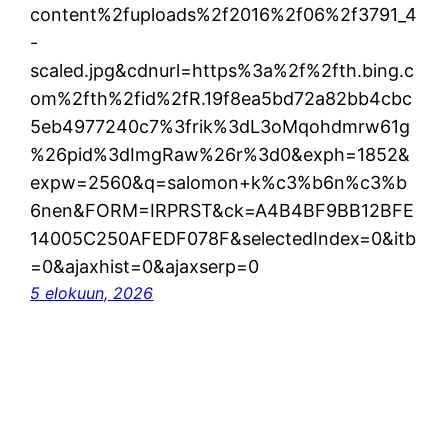
content%2fuploads%2f2016%2f06%2f3791_4
-
scaled.jpg&cdnurl=https%3a%2f%2fth.bing.c
om%2fth%2fid%2fR.19f8ea5bd72a82bb4cbc
5eb4977240c7%3frik%3dL3oMqohdmrw61g
%26pid%3dImgRaw%26r%3d0&exph=1852&
expw=2560&q=salomon+k%c3%b6n%c3%b
6nen&FORM=IRPRST&ck=A4B4BF9BB12BFE
14005C250AFEDF078F&selectedIndex=0&itb
=0&ajaxhist=0&ajaxserp=0
5 elokuun, 2026