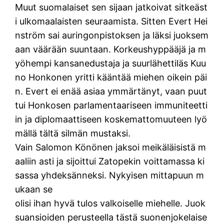
Muut suomalaiset sen sijaan jatkoivat sitkeäst
i ulkomaalaisten seuraamista. Sitten Evert Hei
nström sai auringonpistoksen ja läksi juoksem
aan väärään suuntaan. Korkeushyppääjä ja m
yöhempi kansanedustaja ja suurlähettiläs Kuu
no Honkonen yritti kääntää miehen oikein päi
n. Evert ei enää asiaa ymmärtänyt, vaan puut
tui Honkosen parlamentaariseen immuniteetti
in ja diplomaattiseen koskemattomuuteen lyö
mällä tältä silmän mustaksi.
Vain Salomon Könönen jaksoi meikäläisistä m
aaliin asti ja sijoittui Zatopekin voittamassa ki
sassa yhdeksänneksi. Nykyisen mittapuun m
ukaan se
olisi ihan hyvä tulos valkoiselle miehelle. Juok
suansioiden perusteella tästä suonenjokelaise