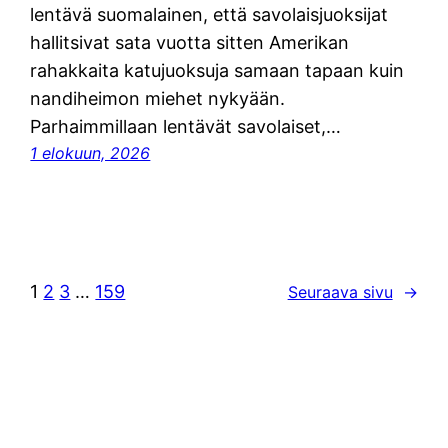
lentävä suomalainen, että savolaisjuoksijat
hallitsivat sata vuotta sitten Amerikan
rahakkaita katujuoksuja samaan tapaan kuin
nandiheimon miehet nykyään.
Parhaimmillaan lentävät savolaiset,…
1 elokuun, 2026
1
2
3
…
159
Seuraava sivu
→