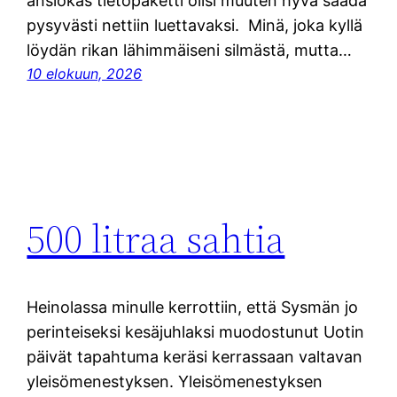
ansiokas tietopaketti olisi muuten hyvä saada
pysyvästi nettiin luettavaksi. Minä, joka kyllä
löydän rikan lähimmäiseni silmästä, mutta…
10 elokuun, 2026
500 litraa sahtia
Heinolassa minulle kerrottiin, että Sysmän jo
perinteiseksi kesäjuhlaksi muodostunut Uotin
päivät tapahtuma keräsi kerrassaan valtavan
yleisömenestyksen. Yleisömenestyksen