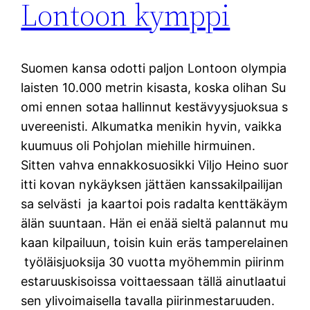
Lontoon kymppi
Suomen kansa odotti paljon Lontoon olympia
laisten 10.000 metrin kisasta, koska olihan Su
omi ennen sotaa hallinnut kestävyysjuoksua s
uvereenisti. Alkumatka menikin hyvin, vaikka
kuumuus oli Pohjolan miehille hirmuinen.
Sitten vahva ennakkosuosikki Viljo Heino suor
itti kovan nykäyksen jättäen kanssakilpailijan
sa selvästi ja kaartoi pois radalta kenttäkäym
älän suuntaan. Hän ei enää sieltä palannut mu
kaan kilpailuun, toisin kuin eräs tamperelainen
työläisjuoksija 30 vuotta myöhemmin piirinm
estaruuskisoissa voittaessaan tällä ainutlaatui
sen ylivoimaisella tavalla piirinmestaruuden.