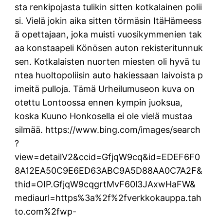
sta renkipojasta tulikin sitten kotkalainen polii
si. Vielä jokin aika sitten törmäsin ItäHämeess
ä opettajaan, joka muisti vuosikymmenien tak
aa konstaapeli Könösen auton rekisteritunnuk
sen. Kotkalaisten nuorten miesten oli hyvä tu
ntea huoltopoliisin auto hakiessaan laivoista p
imeitä pulloja. Tämä Urheilumuseon kuva on
otettu Lontoossa ennen kympin juoksua,
koska Kuuno Honkosella ei ole vielä mustaa
silmää. https://www.bing.com/images/search
?
view=detailV2&ccid=GfjqW9cq&id=EDEF6F0
8A12EA50C9E6ED63ABC9A5D88AA0C7A2F&
thid=OIP.GfjqW9cqgrtMvF60l3JAxwHaFW&
mediaurl=https%3a%2f%2fverkkokauppa.tah
to.com%2fwp-